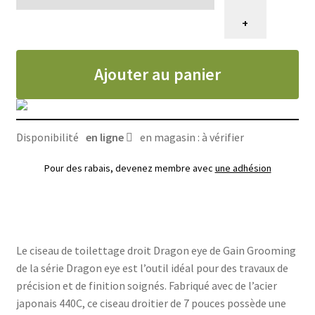
de
Ciseau
+
de
toilettage
Ajouter au panier
droit,
Gain
Grooming
dragon
Disponibilité
en ligne
en magasin : à vérifier
eye
7"
Pour des rabais, devenez membre avec
une adhésion
Le ciseau de toilettage droit Dragon eye de Gain Grooming
de la série Dragon eye est l’outil idéal pour des travaux de
précision et de finition soignés. Fabriqué avec de l’acier
japonais 440C, ce ciseau droitier de 7 pouces possède une