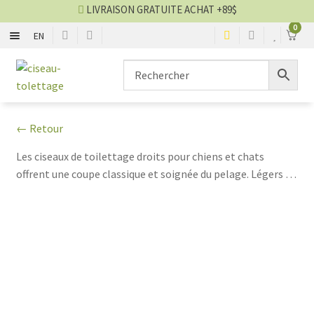
LIVRAISON GRATUITE ACHAT +89$
0
EN
DROIT
Aller
Aller
à
au
la
contenu
COURBE
navigation
← Retour
AMINCISSEUR
Les ciseaux de toilettage droits pour chiens et chats
offrent une coupe classique et soignée du pelage. Légers et
SCULPTEUR
confortables, ils permettent une finition professionnelle
facile même pour les débutants, assurant des coupes
ACCESSOIRES ET PIÈCES
droites et précises à chaque utilisation.
Blog ciseaux
VENTES