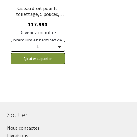
Ciseau droit pour le
toilettage, 5 pouces,
Rose Line
117.99
$
Devenez membre
premium et profitez de
-
+
ce prix rabais : 97.34$ CA
Ajouter au panier
Soutien
Nous contacter
Livraisons