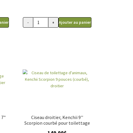
anier
Ajouter au panier
-
+
quantité
de
Ciseau
courbé
de
toilettage,
Kenchii
Five
Star
gaucher
7"
 7"
Ciseau droitier, Kenchii 9''
Scorpion courbé pour toilettage
149.99
$