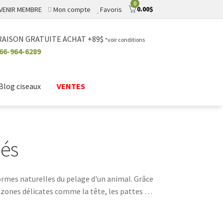
0
0.00
$
VENIR MEMBRE
Mon compte
Favoris
RAISON GRATUITE ACHAT +89$
*voir conditions
66-964-6289
Blog ciseaux
VENTES
bés
formes naturelles du pelage d'un animal. Grâce
zones délicates comme la tête, les pattes ou
es ou les bichons.La courbure des lames aide à
esurent entre 6 et 8 pouces, offrant un bon