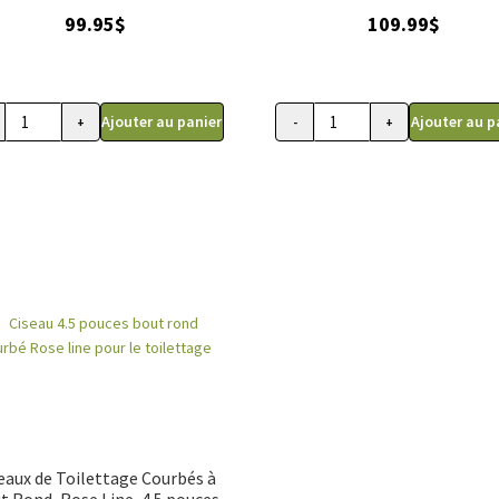
99.95
$
109.99
$
Ajouter au panier
Ajouter au p
+
-
+
ité
quantité
de
au
Trio
écono
ming,
ciseaux
ium
Éclair,
Gain
ier
Grooming,
RBÉ
droitier
eaux de Toilettage Courbés à