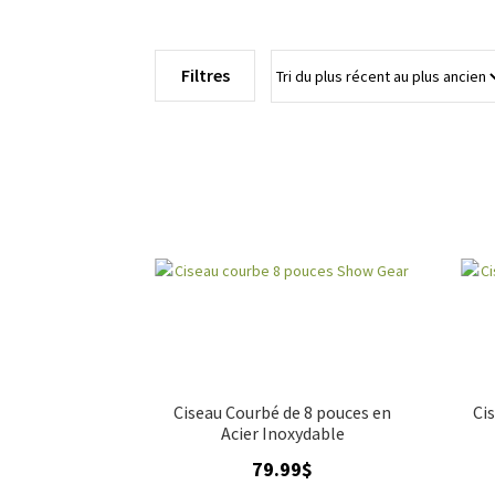
compromis entre précision et couverture. Il
après de nombreuses utilisations.Utili
professionnell
Filtres
Ciseau Courbé de 8 pouces en
Ci
Acier Inoxydable
79.99
$