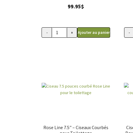
99.95
$
Ajouter au panier
-
+
-
quantité
quant
de
de
Ciseau
Cise
Gain
Gain
Grooming,
Groo
Premium
Prem
7,5''
8,5''
droitier
droit
COURBÉ
COU
Rose Line 7.5" – Ciseaux Courbés
Cis