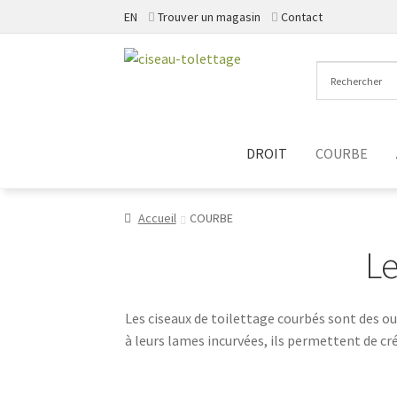
EN
Trouver un magasin
Contact
Aller
Aller
à
au
la
contenu
navigation
DROIT
COURBE
Accueil
COURBE
Le
Les ciseaux de toilettage courbés sont des ou
à leurs lames incurvées, ils permettent de 
le ventre. Cela est particulièrement utile po
éviter les lignes trop rigides, facilitant