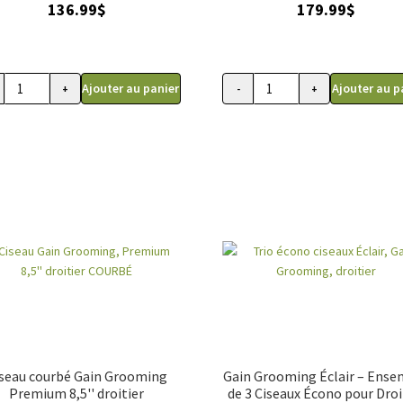
136.99
$
179.99
$
Ajouter au panier
Ajouter au p
+
-
+
ité
quantité
de
au
Ciseau
8,5
ttage
pouces
imaux,
courbé
ii
Roseline
pion
pour
le
es
toilettage
bé),
ier
seau courbé Gain Grooming
Gain Grooming Éclair – Ense
Premium 8,5'' droitier
de 3 Ciseaux Écono pour Droi