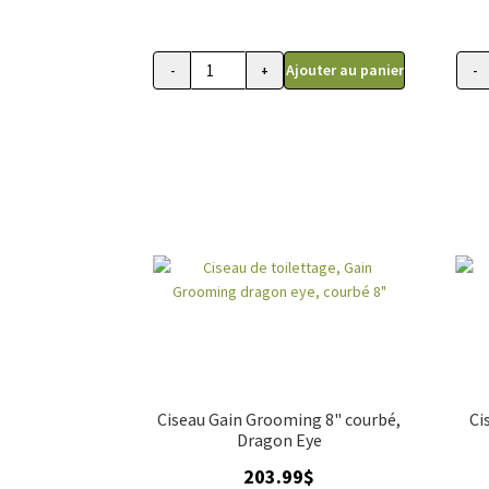
Ajouter au panier
-
+
-
quantité
quant
de
de
Ciseau
Cise
courbe
cour
8
6.5''
pouces
Sho
Show
Gear
Gear
Ciseau Gain Grooming 8" courbé,
Ci
Dragon Eye
203.99
$