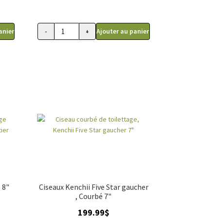
anier
Ajouter au panier
-
+
quantité
de
Ciseau
de
toilettage
courbé,
Gain
Grooming
dragon
eye
7"
 8"
Ciseaux Kenchii Five Star gaucher
, Courbé 7"
199.99
$