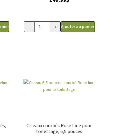
anier
Ajouter au panier
-
+
quantité
de
Ciseau
de
toilettage
d'animaux,
Kenchii
Scorpion
9
pouces
(courbé),
droitier
és,
Ciseaux courbés Rose Line pour
toilettage, 6,5 pouces