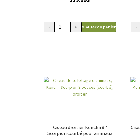
Ajouter au panier
-
+
-
quantité
quant
de
de
Ciseau
Cise
courbé
Shino
pour
cour
toilettage
pour
d'animaux
toile
,
d'an
Kenchii
Kench
Five
9.5"
Star
droit
gaucher
9"
Ciseau droitier Kenchii 8''
Cise
Scorpion courbé pour animaux