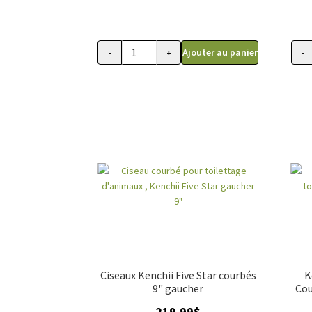
Ajouter au panier
-
+
-
quantité
quant
de
de
Ciseau
Cise
de
cour
toilettage,
de
Gain
toile
Grooming
Kench
dragon
Viper
eye,
8"
courbé
8"
Ciseaux Kenchii Five Star courbés
K
9" gaucher
Cou
219.99
$