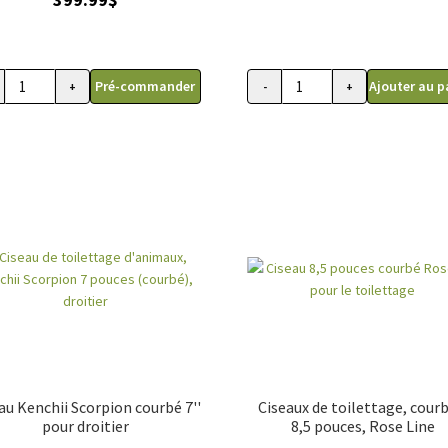
Pré-commander
Ajouter au p
+
-
+
ité
quantité
de
au
Ciseau
bi
courbé
bé
pour
toilettage
ttage
d'animaux,
imaux,
Kenchii
ii
Rosé
7"
ier
droitier
au Kenchii Scorpion courbé 7''
Ciseaux de toilettage, courb
pour droitier
8,5 pouces, Rose Line