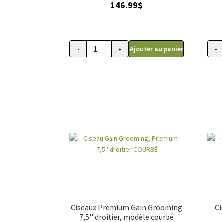
146.99
$
Ajouter au panier
-
+
-
quantité
quant
de
de
Ciseau
Cise
de
de
toilettage
toile
d'animaux,
d'an
Kenchii
Kench
Scorpion
Scor
8
7
pouces
pouc
(courbé),
(cour
droitier
droit
Ciseaux Premium Gain Grooming
Ci
7,5'' droitier, modèle courbé