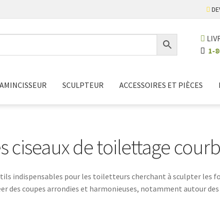
DE
LIV
1-8
AMINCISSEUR
SCULPTEUR
ACCESSOIRES ET PIÈCES
s ciseaux de toilettage cour
tils indispensables pour les toiletteurs cherchant à sculpter les 
créer des coupes arrondies et harmonieuses, notamment autour des 
ur les races nécessitant des finitions arrondies, comme les canich
 ainsi le travail sur des surfaces bombées. En général, ces ciseaux m