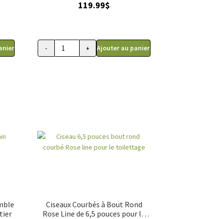
119.99
$
anier
Ajouter au panier
-
+
quantité
de
Ciseau
6,5
pouces
courbé
Rose
line
pour
le
toilettage
mble
Ciseaux Courbés à Bout Rond
tier
Rose Line de 6,5 pouces pour le