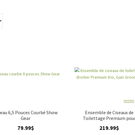
s sont souvent fabriqués en acier inoxydable pour garantir une dur
sés en complément des ciseaux droits, les ciseaux courbés permette
es, idéales pour des concours de beauté ou des séances de toilett
Note
4
seau 6,5 Pouces Courbé Show
Ensemble de Ciseaux de
sur 
Gear
Toilettage Premium pou
Droitiers
79.99
$
219.99
$