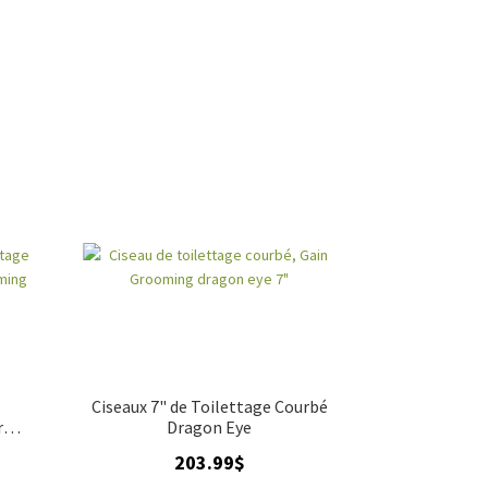
abilité et une résistance à la rouille, même
nt d’obtenir des finitions élégantes et
age régulières.
.00
Ciseaux 7" de Toilettage Courbé
5
r
Dragon Eye
203.99
$