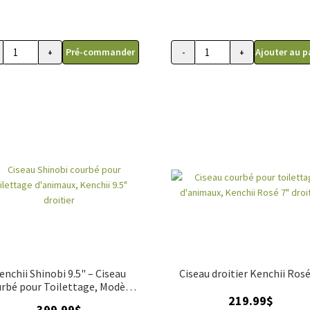
Pré-commander
Ajouter au p
+
-
+
ité
quantité
de
au
Ciseau
bé
courbé
pour
ttage,
toilettage
ii
d'animaux,
Kenchii
Rosé
8"
droitier
enchii Shinobi 9.5" – Ciseau
Ciseau droitier Kenchii Rosé
rbé pour Toilettage, Modèle
219.99
$
Droitier
399.99
$