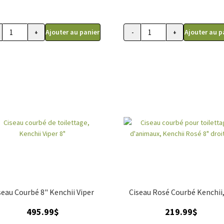
Ajouter au panier
Ajouter au p
+
-
+
ité
quantité
de
au
Ensemble
be
de
ciseaux
w
de
toilettage
droitier
Premium
trio,
Gain
Grooming
seau Courbé 8" Kenchii Viper
Ciseau Rosé Courbé Kenchii,
495.99
$
219.99
$