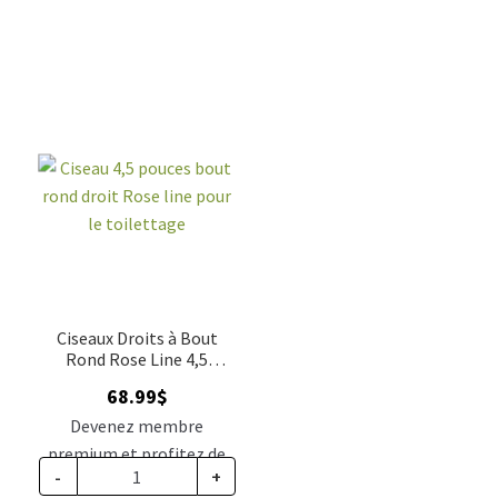
Ciseaux Droits à Bout
Rond Rose Line 4,5
pouces pour Toilettage
68.99
$
Devenez membre
premium et profitez de
-
+
ce prix rabais : 56.92$ CA