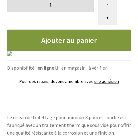
quantité
-
de
Ciseau
+
de
toilettage
Ajouter au panier
d'animaux,
Kenchii
Scorpion
8
Disponibilité
en ligne
en magasin : à vérifier
pouces
(courbé),
Pour des rabais, devenez membre avec
une adhésion
droitier
Le ciseau de toilettage pour animaux 8 pouces courbé est
fabriqué avec un traitement thermique sous vide pour offrir
une qualité résistante à la corrosion et une finition