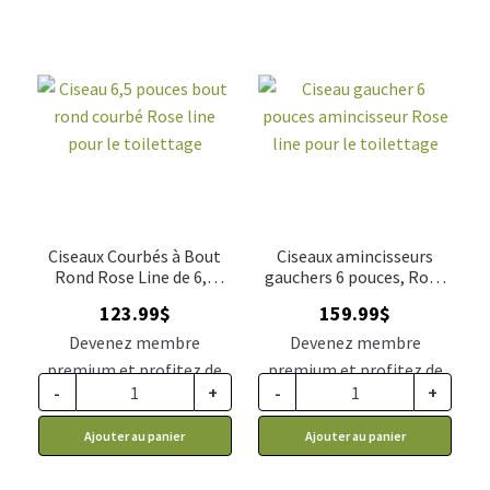
Ciseaux Courbés à Bout
Ciseaux amincisseurs
Rond Rose Line de 6,5
gauchers 6 pouces, Rose
pouces pour le Toilettage
Line, pour toilettage
123.99
$
159.99
$
Devenez membre
Devenez membre
premium et profitez de
premium et profitez de
-
+
-
+
ce prix rabais : 102.29$ CA
ce prix rabais : 131.99$ CA
Ajouter au panier
Ajouter au panier